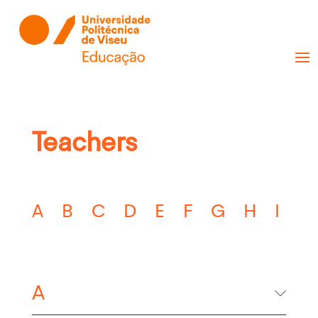
Teachers
A
B
C
D
E
F
G
H
I
J
A