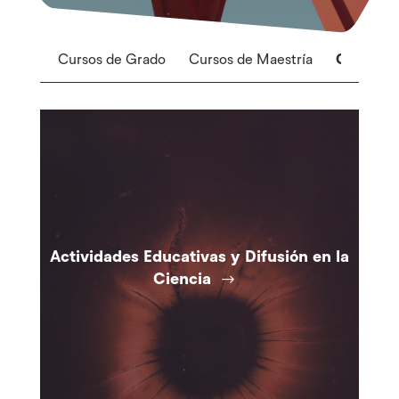
Cursos de Grado
Cursos de Maestría
Cursos P
Actividades Educativas y Difusión en la
Ciencia