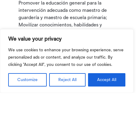
Promover la educación general para la
intervención adecuada como maestro de
guardería y maestro de escuela primaria;
Movilizar conocimientos, habilidades y
actitudes en el contexto de la enseñanza
We value your privacy
específica;
Desarrollar posturas reflexivas sobre cuestiones
We use cookies to enhance your browsing experience, serve
relacionadas con el mundo contemporáneo de
personalized ads or content, and analyze our traffic. By
la política educativa y el papel de las escuelas
clicking "Accept All", you consent to our use of cookies.
en la sociedad;
Fomentar la reflexión sobre las dimensiones
Customize
Reject All
Accept All
éticas y cívicas de la profesión docente;
Promover la capacidad de intervención en
proyectos de acción, investigación e innovación
y experimentos pedagógicos y científicos;
Desarrollar habilidades que conduzcan al
aprendizaje permanente de forma autónoma.