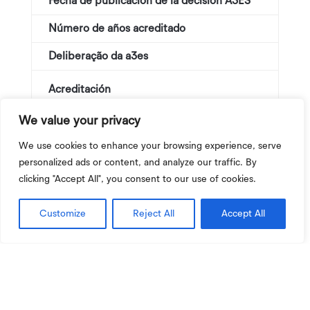
Fecha de publicación de la decisión A3ES
21 de
Número de años acreditado
3
Deliberação da a3es
http
Acreditación
We value your privacy
Guía de autoevaluación
We use cookies to enhance your browsing experience, serve
personalized ads or content, and analyze our traffic. By
Informe de evaluación externa
clicking "Accept All", you consent to our use of cookies.
2021
Informes del curso
Customize
Reject All
Accept All
2020
2019
2018