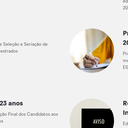
ed
20
P
2
de Seleção e Seriação de
estrados
Pr
me
ES
23 anos
R
I
ação Final dos Candidatos aos
os
Ed