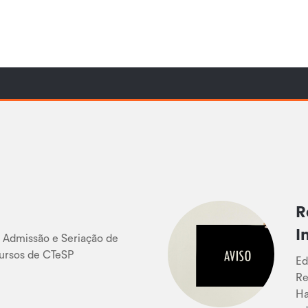
R
I
de Admissão e Seriação de
ursos de CTeSP
Ed
Re
Ha