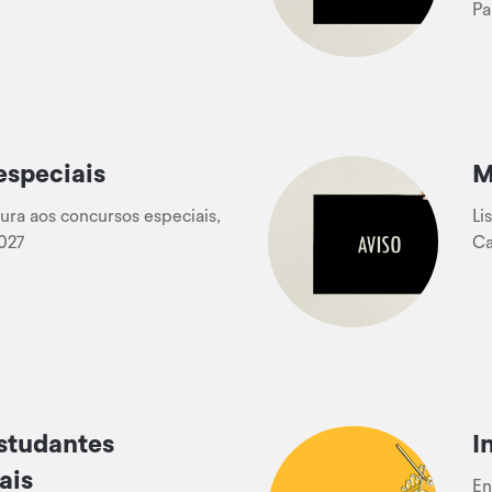
Pa
especiais
M
tura aos concursos especiais,
Li
027
Ca
studantes
I
ais
En