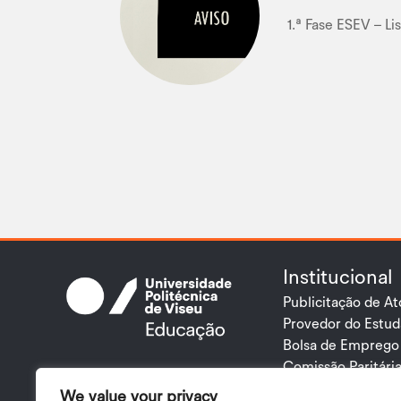
1.ª Fase ESEV – Li
Institucional
Publicitação de At
Provedor do Estu
Bolsa de Emprego
Comissão Paritári
Escola Superior de Educação
Plano de Gestão d
We value your privacy
de Viseu