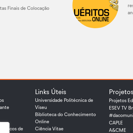
re
stas Finais de Colocação
an
Links Úteis
Projeto
os
Universidade Politécnica de
Projetos Ed
dante
Viseu
ESEV TV Br
Biblioteca do Conhecimento
#dacomuni
a
Online
CAPLE
e Riscos de
Ciência Vitae
A&CME