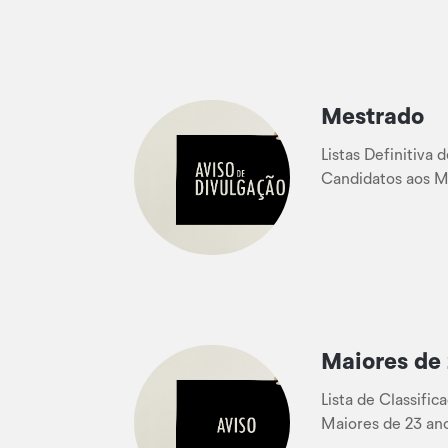
Mestrado
Listas Definitiva 
Candidatos aos M
Maiores de 
Lista de Classific
Maiores de 23 an