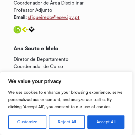
Coordenador de Área Disciplinar
Professor Adjunto
Email:
sfigueiredo@esev.ipv.pt
Ana Souto e Melo
Diretor de Departamento
Coordenador de Curso
Professor Adjunto
Email:
anamelo@esev.ipv.pt
We value your privacy
We use cookies to enhance your browsing experience, serve
personalized ads or content, and analyze our traffic. By
clicking "Accept All", you consent to our use of cookies.
Catarina Sousa
Customize
Reject All
Accept All
Coordenador de Curso
Professor Adjunto