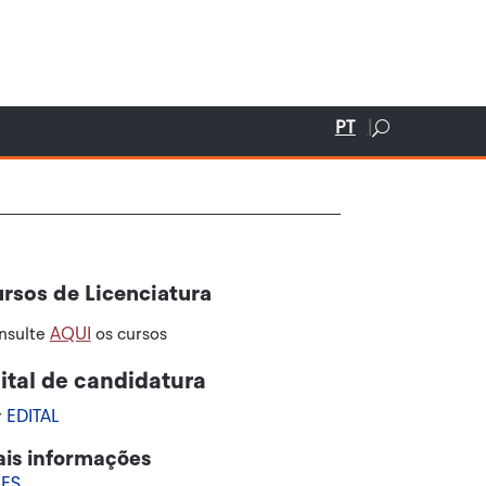
PT
rsos de Licenciatura
nsulte
AQUI
os cursos
ital de candidatura
r
EDITAL
is informações
ES