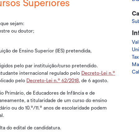
ursos Superiores
Ca
Su
 que sejam:
estre ou doutor;
In
Val
Uni
uição de Ensino Superior (IES) pretendida,
Tax
Ma
igidos pelo par instituição/curso pretendido.
Cal
studante internacional regulado pelo
Decreto-Lei n.º
blicado pelo
Decreto-Lei n.º 62/2018
, de 6 agosto.
io Primário, de Educadores de Infância e de
eamente, a titularidade de um curso do ensino
ário ou do 10.º/11.º anos de escolaridade podem
l.
ta do edital de candidatura.