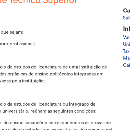
de Técnico Superior
Ca
Su
In
 que sejam:
Val
rior profissional;
Uni
Tax
Ma
Cal
clo de estudos de licenciatura de uma instituição de
ades orgânicas de ensino politécnico integradas em
adas pela instituição;
clo de estudos de licenciatura ou integrado de
 universitário, reúnam as seguintes condições;
is do ensino secundário correspondentes às provas de
o no ciclo de estudos em causa através do regime geral