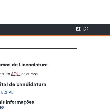
PT
rsos de Licenciatura
nsulte
AQUI
os cursos
ital de candidatura
r
EDITAL
is informações
ES