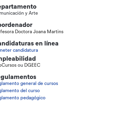
epartamento
municación y Arte
oordenador
fesora Doctora Joana Martins
ndidaturas en línea
meter candidatura
pleabilidad
foCursos
ou
DGEEC
egulamentos
lamento general de cursos
glamento del curso
glamento pedagógico