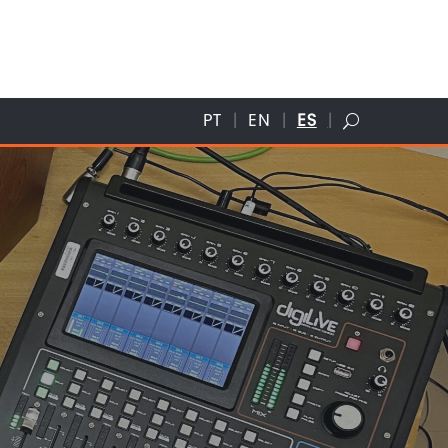
PT
EN
ES