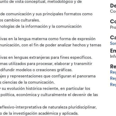
punto de vista conceptual, metodológico y de
D
Co
s de comunicación y sus principales formatos como
los cambios culturales.
C
nologías de la información y la comunicación
Pro
Ca
ivas en la lengua materna como forma de expresión
So
municación, con el fin de poder analizar hechos y temas
Em
In
vas en lenguas extranjeras para fines específicos.
mas utilizados para procesar, elaborar y transmitir
R
difundir modelos o creaciones gráficas.
Reg
jes y representaciones que configuran el panorama
Re
as ciencias de la comunicación.
Re
 evolución histórica reciente, en particular los
lítica, económica y culturalmente el devenir de las
eflexivo-interpretativa de naturaleza pluridisciplinar,
 de la investigación académica y aplicada.