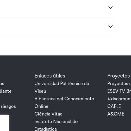
Enlaces útiles
Proyectos
os
Universidad Politécnica de
Proyectos e
diante
Viseu
ESEV TV Br
Biblioteca del Conocimiento
#dacomuni
 riesgos
Online
CAPLE
a
Ciência Vitae
A&CME
2030
Instituto Nacional de
Estadística