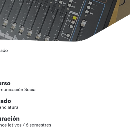
rado
urso
municación Social
rado
enciatura
ración
nos letivos / 6 semestres