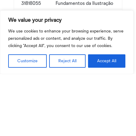
31818055
Fundamentos da Ilustração
31818056
Desenho e Concepção de Personage
We value your privacy
31818057
Oficina de Ilustração
We use cookies to enhance your browsing experience, serve
31818058
Projeto de Ilustração
personalized ads or content, and analyze our traffic. By
clicking "Accept All", you consent to our use of cookies.
Customize
Reject All
Accept All
Plano de estudos
Ilustração
Grau conferido:
Pós-Graduação
Duração: