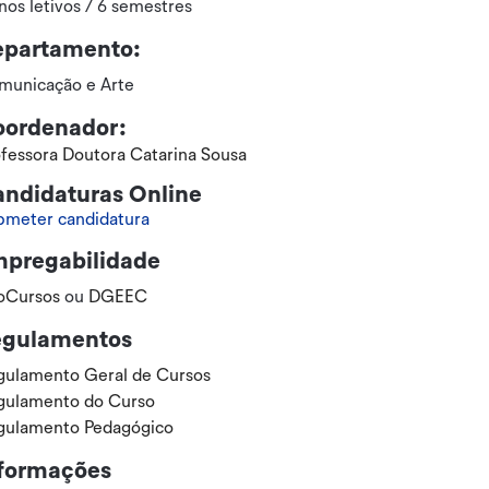
nos letivos / 6 semestres
epartamento:
municação e Arte
ordenador:
fessora Doutora Catarina Sousa
ndidaturas Online
bmeter candidatura
pregabilidade
foCursos
ou
DGEEC
egulamentos
gulamento Geral de Cursos
gulamento do Curso
gulamento Pedagógico
formações