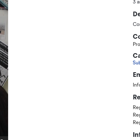
3 a
D
Co
Co
Pro
Ca
Su
Em
In
R
Re
Re
Re
In