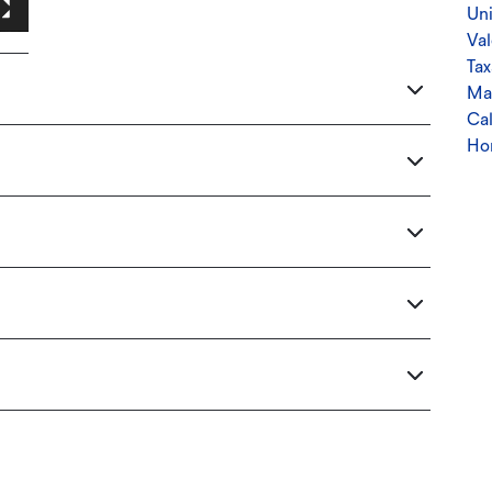
Uni
Val
Tax
Ma
Cal
Hor